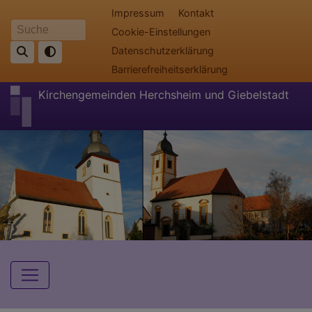
Direkt
Fußbereichsmenü
Impressum
Kontakt
zum
Cookie-Einstellungen
Suche
Inhalt
Datenschutzerklärung
Barrierefreiheitserklärung
Kirchengemeinden Herchsheim und Giebelstadt
Hauptnavigation