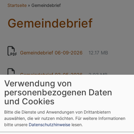
Breadcrumb
Startseite
Gemeindebrief
Gemeindebrief
Gemeindebrief 06-09-2026
12.17 MB
Gemeindebrief 02-05-2026
2.03 MB
Verwendung von
personenbezogenen Daten
und Cookies
Tageslosung
Bitte die Dienste und Anwendungen von Drittanbietern
Siehe, was ich früher verkündigt habe, ist
auswählen, die wir nutzen möchten.
Für weitere Informationen
bitte unsere
Datenschutzhinweise
lesen.
gekommen. So verkündige ich auch Neues; ehe
denn es sprosst, lasse ich's euch hören.