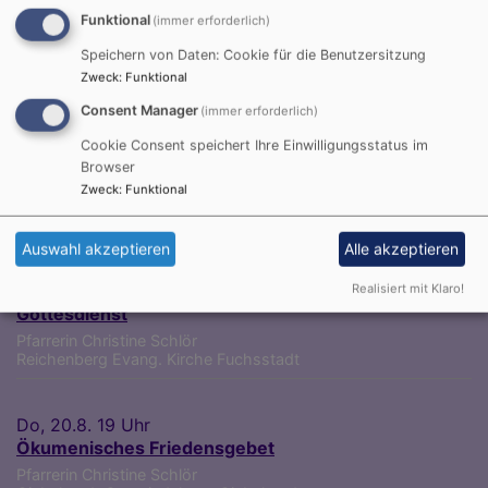
Jesaja 42,9
Funktional
(immer erforderlich)
Speichern von Daten: Cookie für die Benutzersitzung
Der Menschensohn ist's, der den guten Samen sät.
Zweck
:
Funktional
Der Acker ist die Welt.
Consent Manager
(immer erforderlich)
Matthäus 13,37-38
Cookie Consent speichert Ihre Einwilligungsstatus im
© Evangelische Brüder-Unität –
Herrnhuter Brüdergemeine
Browser
Weitere Informationen finden Sie
hier
.
Zweck
:
Funktional
Auswahl akzeptieren
Alle akzeptieren
Nächste Gottesdienste
So, 16.8. 10:15 Uhr
Realisiert mit Klaro!
Gottesdienst
Pfarrerin Christine Schlör
Reichenberg
Evang. Kirche Fuchsstadt
Do, 20.8. 19 Uhr
Ökumenisches Friedensgebet
Pfarrerin Christine Schlör