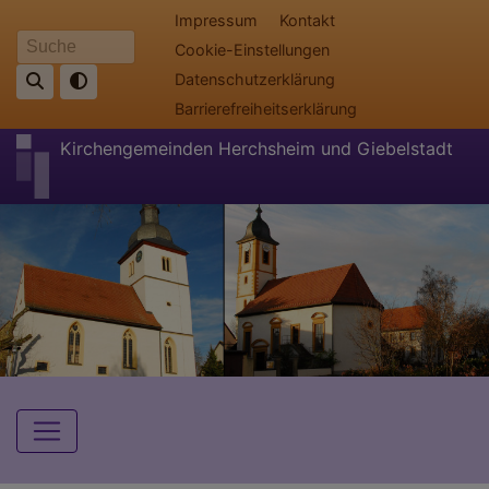
Direkt
Fußbereichsmenü
Impressum
Kontakt
zum
Cookie-Einstellungen
Suche
Inhalt
Datenschutzerklärung
Barrierefreiheitserklärung
Kirchengemeinden Herchsheim und Giebelstadt
Hauptnavigation