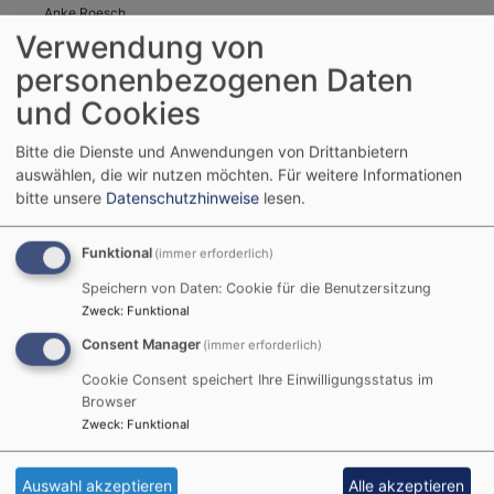
Anke Roesch
Giebelstadt
Gemeindehaus Giebelstadt
Verwendung von
personenbezogenen Daten
und Cookies
Bitte die Dienste und Anwendungen von Drittanbietern
auswählen, die wir nutzen möchten.
Für weitere Informationen
bitte unsere
Datenschutzhinweise
lesen.
Funktional
(immer erforderlich)
Speichern von Daten: Cookie für die Benutzersitzung
Zweck
:
Funktional
Consent Manager
(immer erforderlich)
Do, 3.9. 19 Uhr
Cookie Consent speichert Ihre Einwilligungsstatus im
Ökumenisches Friedensgebet
Browser
Pfarrerin Christine Schlör
Zweck
:
Funktional
Giebelstadt
Gemeindehaus Giebelstadt
Auswahl akzeptieren
Alle akzeptieren