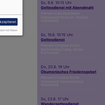
So, 9.8. 10:15 Uhr
Gottesdienst mit Abendmahl
Pfarrerin Elise Badstieber
Giebelstadt
Kirche St. Oswald
Giebelstadt
akzeptieren
siert mit Klaro!
So, 16.8. 10:15 Uhr
Gottesdienst
Pfarrerin Christine Schlör
Reichenberg
Evang. Kirche
Fuchsstadt
Do, 20.8. 19 Uhr
Ökumenisches Friedensgebet
Pfarrerin Christine Schlör
Giebelstadt
Gemeindehaus
Giebelstadt
So, 23.8. 17 Uhr
Wandergottesdienst