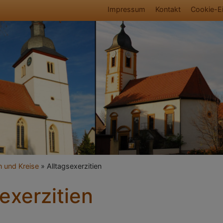
Fußbereichsmen
Impressum
Kontakt
Cookie-Ei
umb
 und Kreise
Alltagsexerzitien
exerzitien