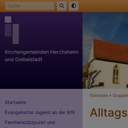
Direkt
Suche
zum
Inhalt
Kirchengemeinden Herchsheim
und Giebelstadt
Breadcr
Startseite
Gruppen
Startseite
Alltags
Evangelische Jugend an der B19
Familienstützpunkt und