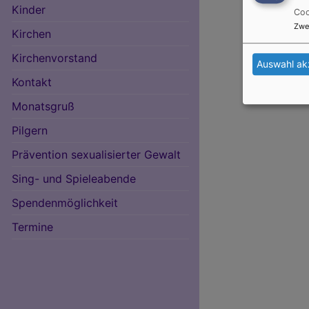
Kinder
Coo
Zwe
Kirchen
Kirchenvorstand
Auswahl ak
Kontakt
Monatsgruß
Pilgern
Prävention sexualisierter Gewalt
Sing- und Spieleabende
Spendenmöglichkeit
Termine