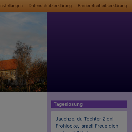
ü
nstellungen
Datenschutzerklärung
Barrierefreiheitserklärung
Tageslosung
Jauchze, du Tochter Zion!
Frohlocke, Israel! Freue dich