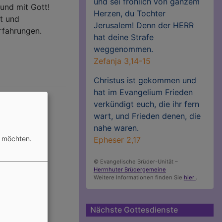
und sei fröhlich von ganzem
und mit Gott!
Herzen, du Tochter
et und
Jerusalem! Denn der HERR
rfahrungen.
hat deine Strafe
weggenommen.
Zefanja 3,14-15
Christus ist gekommen und
hat im Evangelium Frieden
verkündigt euch, die ihr fern
wart, und Frieden denen, die
nahe waren.
n möchten.
Epheser 2,17
© Evangelische Brüder-Unität –
Herrnhuter Brüdergemeine
Weitere Informationen finden Sie
hier
.
Nächste Gottesdienste