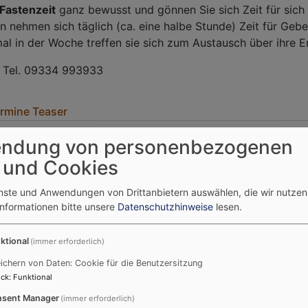
Fastenzeit
ganz bewusst und gönnen Sie sich Zeit für sich 
 nehmen sich täglich (ca. eine halbe Stunde) Zeit für Geb
al in der Woche treffen sie sich zum Austausch über ihre E
t Tel. 09334 993933
rmine Teaser
ndung von personenbezogenen
 und Cookies
enste und Anwendungen von Drittanbietern auswählen, die wir nutze
Informationen bitte unsere
Datenschutzhinweise
lesen.
ktional
(immer erforderlich)
ichern von Daten: Cookie für die Benutzersitzung
ck
:
Funktional
sent Manager
(immer erforderlich)